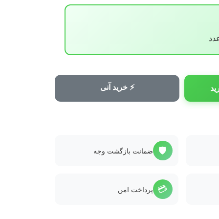
⚡ خرید آنی
ید
🛡️
ضمانت بازگشت وجه
💳
پرداخت امن