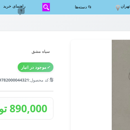
هران
راهنمای خرید
📂 دسته‌ها
سیاه مشق
✓
موجود در انبار
🔢
کد محصول:
9782000044321
890,000 تومان