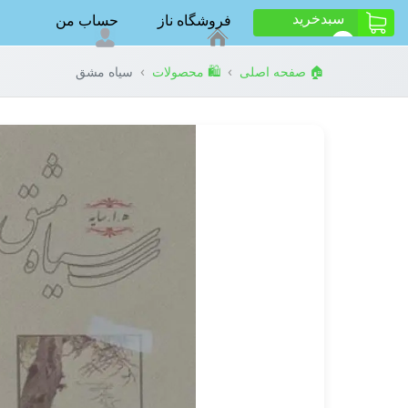
سبد‌خرید
فروشگاه ناز
حساب من
ت
0
›
›
🏠 صفحه اصلی
🛍️ محصولات
سیاه مشق