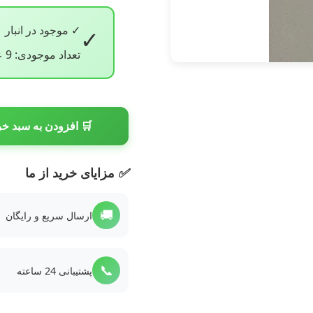
✓ موجود در انبار
✓
تعداد موجودی: 9 عدد
🛒 افزودن به سبد خر
✅
مزایای خرید از ما
🚚
ارسال سریع و رایگان
📞
پشتیبانی 24 ساعته