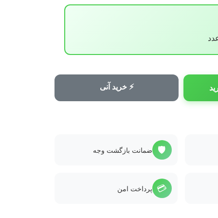
⚡ خرید آنی
ید
🛡️
ضمانت بازگشت وجه
💳
پرداخت امن