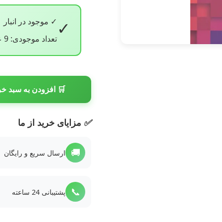
✓ موجود در انبار
✓
تعداد موجودی: 9 عدد
🛒 افزودن به سبد خر
✅
مزایای خرید از ما
🚚
ارسال سریع و رایگان
📞
پشتیبانی 24 ساعته