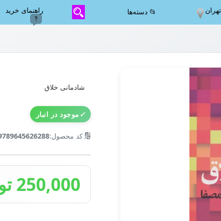
هران
راهنمای خرید
📂 دسته‌ها
شادمانی خلاق
✓
موجود در انبار
🔢
کد محصول:
9789645626288
250,000 تومان