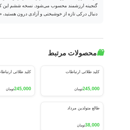
دنبال درکی تازه از خوشبختی و آزادی درون هستید، «شا
🛍️
محصولات مرتبط
کلید طلائی ارتباطات
کلید طلائی ارتباطا
245,000
245,000
تومان
تومان
طالع متولدین مرداد
38,000
تومان