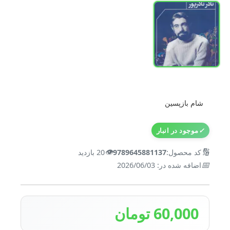
شام بازپسین
✓
موجود در انبار
👁️
🔢
کد محصول:
9789645881137
20 بازدید
📅
اضافه شده در: 2026/06/03
60,000 تومان