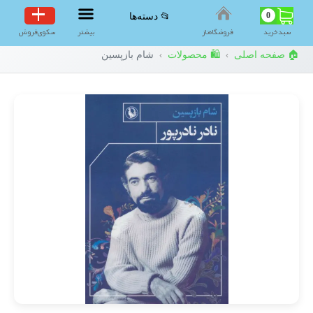
0
📂 دسته‌ها
سبد‌خرید
فروشگاه‌ناز
بیشتر
سکوی‌فروش
🏠 صفحه اصلی
🛍️ محصولات
شام بازپسین
›
›