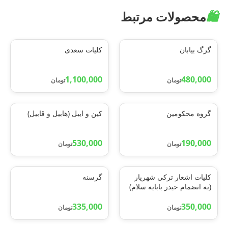
🛍️
محصولات مرتبط
گرگ بیابان
کلیات سعدی
1,100,000
480,000
تومان
تومان
گروه محکومین
کین و ایبل (هابیل و قابیل)
530,000
190,000
تومان
تومان
کلیات اشعار ترکی شهریار
گرسنه
(به انضمام حیدر بابایه سلام)
335,000
350,000
تومان
تومان