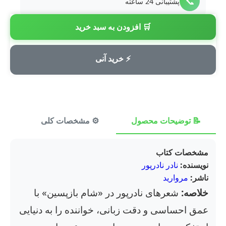
📞
پشتیبانی 24 ساعته
🛒 افزودن به سبد خرید
💳
پرداخت امن
⚡ خرید آنی
📝 توضیحات محصول
⚙️ مشخصات کلی
⭐ ن
مشخصات کتاب
نویسنده:
نادر نادرپور
ناشر:
مروارید
خلاصه:
شعرهای نادرپور در «شام بازپسین» با
عمق احساسی و دقت زبانی، خواننده را به دنیایی