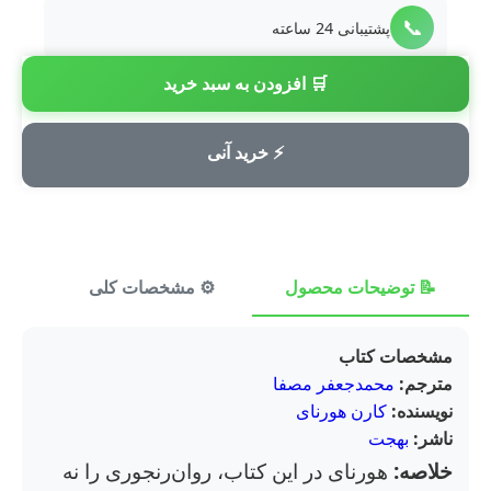
📞
پشتیبانی 24 ساعته
🛒 افزودن به سبد خرید
💳
پرداخت امن
⚡ خرید آنی
📝 توضیحات محصول
⚙️ مشخصات کلی
⭐ ن
مشخصات کتاب
مترجم:
محمدجعفر مصفا
نویسنده:
کارن هورنای
ناشر:
بهجت
خلاصه:
هورنای در این کتاب، روان‌رنجوری را نه