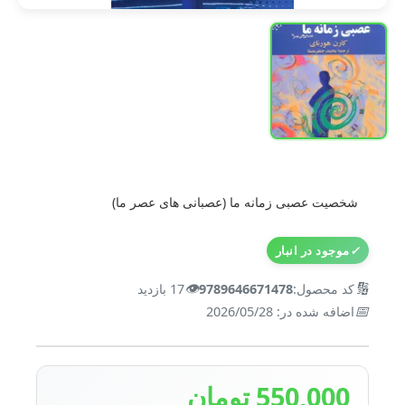
شخصیت عصبی زمانه ما (عصبانی های عصر ما)
✓
موجود در انبار
👁️
🔢
کد محصول:
9789646671478
17 بازدید
📅
اضافه شده در: 2026/05/28
550,000 تومان