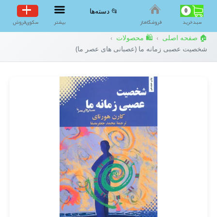
0
📂 دسته‌ها
سبد‌خرید
فروشگاه‌ناز
بیشتر
سکوی‌فروش
🏠 صفحه اصلی
🛍️ محصولات
›
›
شخصیت عصبی زمانه ما (عصبانی های عصر ما)