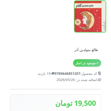
طالع متولدین آذر
✓
موجود در انبار
👁️
🔢
کد محصول:
9789646851207
19 بازدید
📅
اضافه شده در: 2026/05/26
19,500 تومان