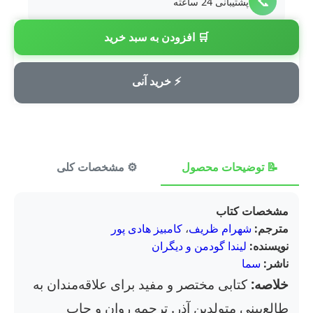
📞
پشتیبانی 24 ساعته
🛒 افزودن به سبد خرید
💳
پرداخت امن
⚡ خرید آنی
📝 توضیحات محصول
⚙️ مشخصات کلی
⭐ ن
مشخصات کتاب
مترجم:
شهرام ظریف
،
کامبیز هادی پور
نویسنده:
لیندا گودمن و دیگران
ناشر:
سما
خلاصه:
کتابی مختصر و مفید برای علاقه‌مندان به
طالع‌بینی متولدین آذر. ترجمه روان و چاپ