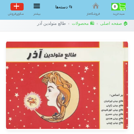
0
📂 دسته‌ها
سبد‌خرید
فروشگاه‌ناز
بیشتر
سکوی‌فروش
🏠 صفحه اصلی
🛍️ محصولات
طالع متولدین آذر
›
›