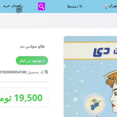
هران
راهنمای خرید
📂 دسته‌ها
طالع متولدین دی
✓
موجود در انبار
🔢
کد محصول:
9782000054108
19,500 تومان