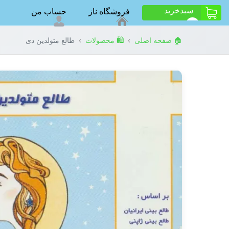
سبد‌خرید
فروشگاه ناز
حساب من
ت
0
›
›
🏠 صفحه اصلی
🛍️ محصولات
طالع متولدین دی