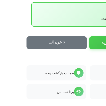
⚡ خرید آنی
ید
🛡️
ضمانت بازگشت وجه
💳
پرداخت امن