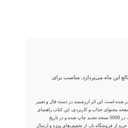
ع این ماه می‌پردازد. مناسب برای
 شده است. این اثر ارزشمند در دسته فال و تعبیر
8) قرار دارد و به بررسی ویژگی‌های شخصیتی، طالع و پیش‌بینی‌های مربوط به متولدین ماه دی می‌پردازد. با 120 صفحه محتوای جذاب و کاربردی، این کتاب راهنمای
کاملی برای شناخت عمیق‌تر متولدین دی و کشف اسرار طالعشان است. نسخه چاپ دوم با جلد شمیز و قطع خشتی کوچک، در 5000 نسخه تجدید چاپ شده و در تاریخ
. با خرید از فروشگاه ناز، از تخفیف‌های ویژه و ارسال