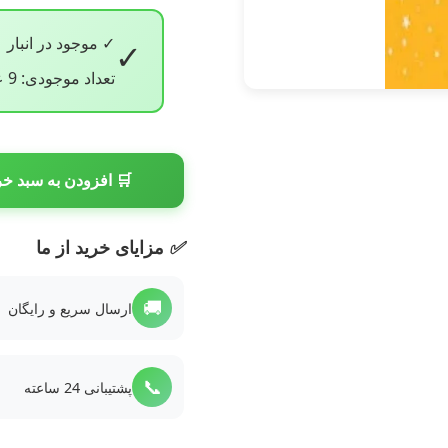
✓ موجود در انبار
✓
تعداد موجودی: 9 عدد
🛒 افزودن به سبد خر
✅
مزایای خرید از ما
🚚
ارسال سریع و رایگان
📞
پشتیبانی 24 ساعته