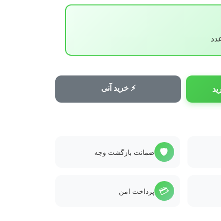
⚡ خرید آنی
ید
🛡️
ضمانت بازگشت وجه
💳
پرداخت امن