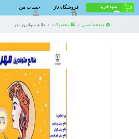
سبد‌خرید
فروشگاه ناز
حساب من
ت
0
›
›
🏠 صفحه اصلی
🛍️ محصولات
طالع متولدین مهر