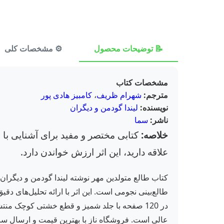
📝 توضیحات محصول
⚙️ مشخصات کلی
مشخصات کتاب
مترجم:
شهرام ظریف
،
کامبیز هادی پور
نویسنده:
لیندا گودمن و دیگران
ناشر:
سما
خلاصه:
کتابی مختصر و مفید برای آشنایی با 
علاقه دارید، این اثر ارزش خواندن دارد.
کتاب طالع متولدین مهر نوشته لیندا گودمن و دیگرا
طالع‌بینی نجومی است. این اثر با ارائه تحلیل‌های د
در 120 صفحه با جلد شمیز و قطع خشتی کوچک م
عالی است. فروشگاه ناز با بهترین قیمت و ارسال سریع