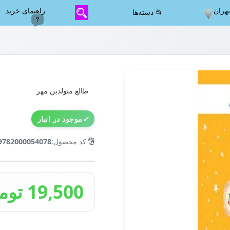
هران
راهنمای خرید
📂 دسته‌ها
طالع متولدین مهر
✓
موجود در انبار
🔢
کد محصول:
9782000054078
19,500 تومان