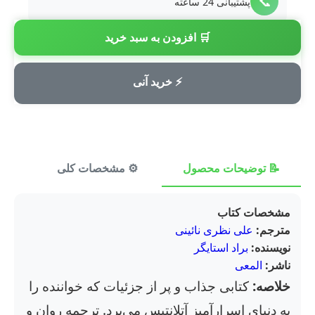
📞
پشتیبانی 24 ساعته
🛒 افزودن به سبد خرید
💳
پرداخت امن
⚡ خرید آنی
📝 توضیحات محصول
⚙️ مشخصات کلی
⭐ ن
مشخصات کتاب
مترجم:
علی نظری نائینی
نویسنده:
براد استایگر
ناشر:
المعی
خلاصه:
کتابی جذاب و پر از جزئیات که خواننده را
به دنیای اسرارآمیز آتلانتیس می‌برد. ترجمه روان و