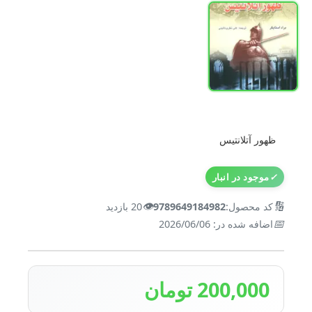
ظهور آتلانتیس
✓
موجود در انبار
👁️
🔢
کد محصول:
9789649184982
20 بازدید
📅
اضافه شده در: 2026/06/06
200,000 تومان