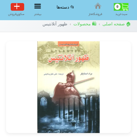
0
📂 دسته‌ها
سبد‌خرید
فروشگاه‌ناز
بیشتر
سکوی‌فروش
🏠 صفحه اصلی
🛍️ محصولات
ظهور آتلانتیس
›
›