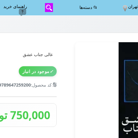
هران
راهنمای خرید
📂 دسته‌ها
عالی جناب عشق
✓
موجود در انبار
🔢
کد محصول:
9789647259200
750,000 تومان