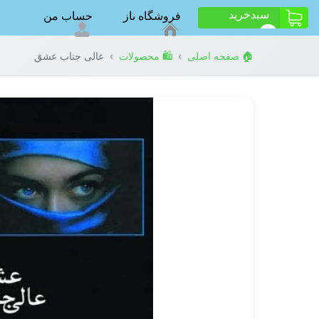
سبد‌خرید
فروشگاه ناز
حساب من
ت
0
›
›
🏠 صفحه اصلی
🛍️ محصولات
عالی جناب عشق