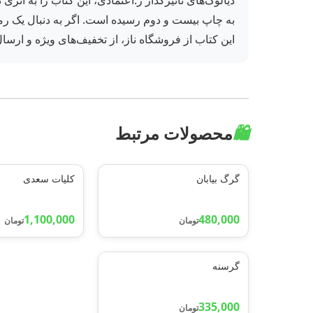
دیالوگ‌های تأثیرگذار ر.اعتمادی، این کتاب را به اث
به چاپ بیست و دوم رسیده است. اگر به دنبال یک رما
این کتاب از فروشگاه ناز، از تخفیف‌های ویژه و ارسال
🛍️
محصولات مرتبط
گرگ بیابان
کلیات سعدی
1,100,000
480,000
تومان
تومان
گرسنه
335,000
تومان