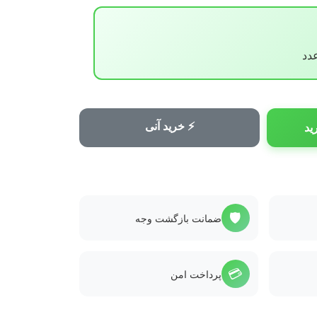
⚡ خرید آنی
ید
🛡️
ضمانت بازگشت وجه
💳
پرداخت امن