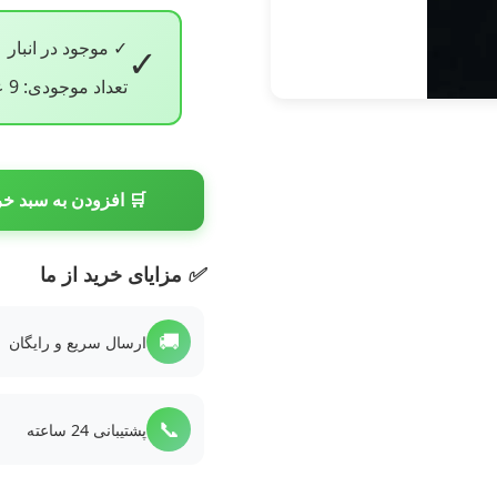
✓ موجود در انبار
✓
تعداد موجودی: 9 عدد
🛒 افزودن به سبد خر
✅
مزایای خرید از ما
🚚
ارسال سریع و رایگان
📞
پشتیبانی 24 ساعته