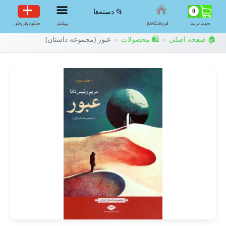
0
📂 دسته‌ها
سبد‌خرید
فروشگاه‌ناز
بیشتر
سکوی‌فروش
🏠 صفحه اصلی
🛍️ محصولات
عبور (مجموعه داستان)
›
›