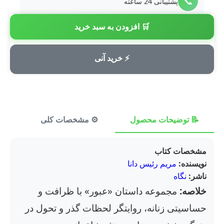
📞
پشتیبانی 24 ساعته
🛒 افزودن به سبد خرید
💳
پرداخت امن
⚡ خرید آنی
📝 توضیحات محصول
⚙️ مشخصات کلی
⭐ ن
مشخصات کتاب
نویسنده:
مریم رئیس دانا
ناشر:
نگاه
خلاصه:
مجموعه داستان «عبور» با ظرافت و
حساسیتی زنانه، روایتگر لحظات گذر و تحول در