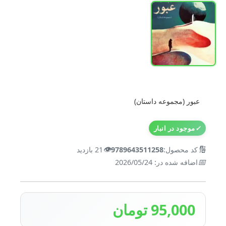
عبور (مجموعه داستان)
✓
موجود در انبار
👁️
🔢
کد محصول:
9789643511258
21 بازدید
📅
اضافه شده در: 2026/05/24
95,000 تومان