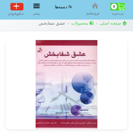
0
📂 دسته‌ها
سبد‌خرید
فروشگاه‌ناز
بیشتر
سکوی‌فروش
🏠 صفحه اصلی
🛍️ محصولات
عشق شفابخش
›
›