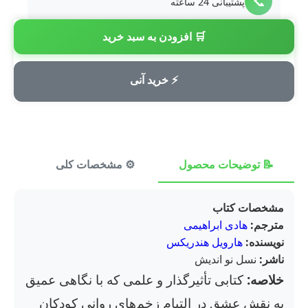
📞
پشتیبانی 24 ساعته
🛒 افزودن به سبد خرید
💳
پرداخت امن
⚡ خرید آنی
📝 توضیحات محصول
⚙️ مشخصات کلی
⭐ ن
مشخصات کتاب
مترجم:
هادی ابراهیمی
نویسنده:
هارویل هندریکس
ناشر:
نسل نو اندیش
خلاصه:
کتابی تأثیرگذار و علمی که با نگاهی عمیق
به نقش عشق در التیام زخم‌های روانی کودکان