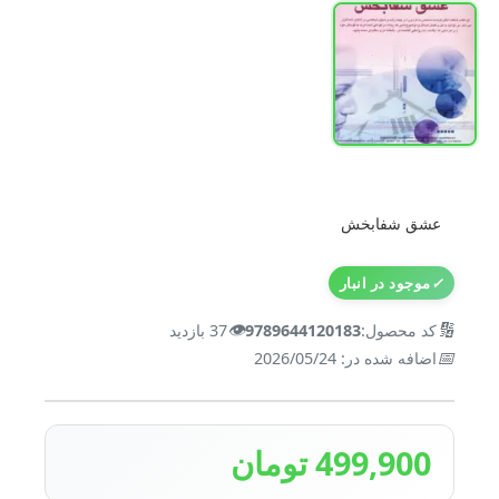
عشق شفابخش
✓
موجود در انبار
👁️
🔢
کد محصول:
9789644120183
37 بازدید
📅
اضافه شده در: 2026/05/24
499,900 تومان