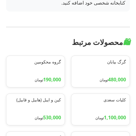
کتابخانه شخصی خود اضافه کنید.
🛍️
محصولات مرتبط
گرگ بیابان
گروه محکومین
190,000
480,000
تومان
تومان
کلیات سعدی
کین و ایبل (هابیل و قابیل)
530,000
1,100,000
تومان
تومان