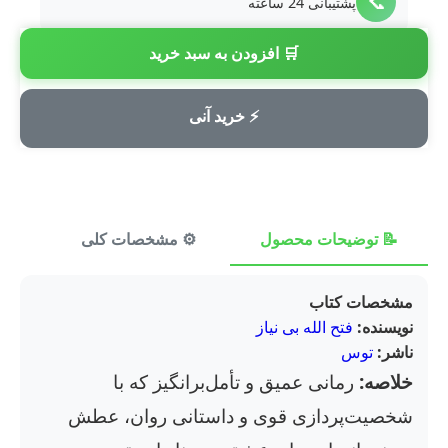
📞
پشتیبانی 24 ساعته
🛒 افزودن به سبد خرید
💳
پرداخت امن
⚡ خرید آنی
📝 توضیحات محصول
⚙️ مشخصات کلی
⭐ ن
مشخصات کتاب
نویسنده:
فتح الله بی نیاز
ناشر:
توس
خلاصه:
رمانی عمیق و تأمل‌برانگیز که با
شخصیت‌پردازی قوی و داستانی روان، عطش