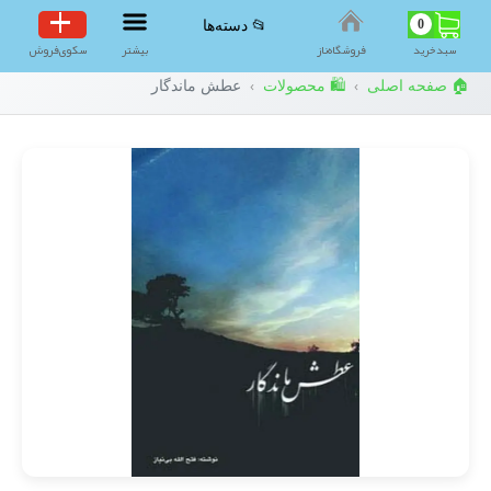
0
📂 دسته‌ها
سبد‌خرید
فروشگاه‌ناز
بیشتر
سکوی‌فروش
🏠 صفحه اصلی
🛍️ محصولات
عطش ماندگار
›
›