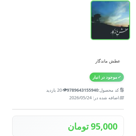
عطش ماندگار
✓
موجود در انبار
👁️
🔢
کد محصول:
9789643155940
20 بازدید
📅
اضافه شده در: 2026/05/24
95,000 تومان