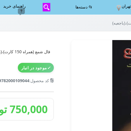
هران
راهنمای خرید
📂 دسته‌ها
فال شمع (همراه 150 کارت)،(باجعبه)
✓
موجود در انبار
🔢
کد محصول:
9782000109044
750,000 تومان