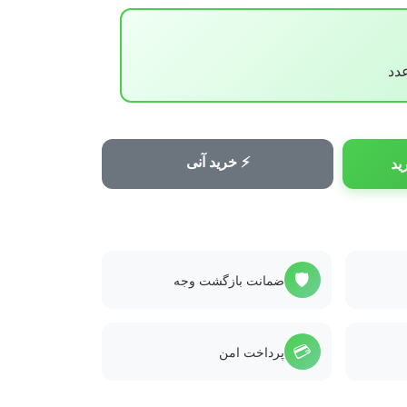
⚡ خرید آنی
ید
🛡️
ضمانت بازگشت وجه
💳
پرداخت امن