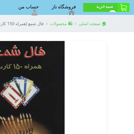
سبد‌خرید
فروشگاه ناز
حساب من
ت
0
›
›
🏠 صفحه اصلی
🛍️ محصولات
فال شمع (همراه 150 کارت)،(باجعبه)