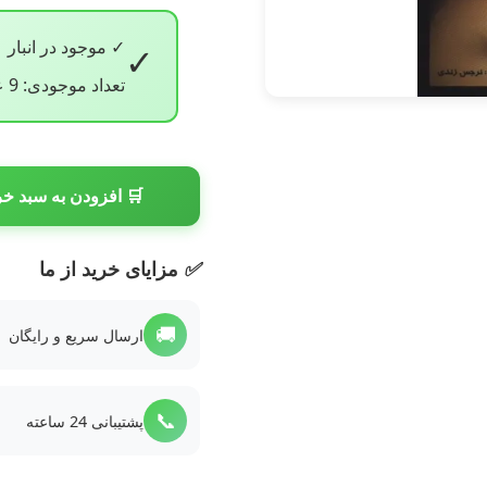
✓ موجود در انبار
✓
تعداد موجودی: 9 عدد
🛒 افزودن به سبد خر
✅
مزایای خرید از ما
🚚
ارسال سریع و رایگان
📞
پشتیبانی 24 ساعته