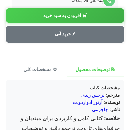
📞
پشتیبانی 24 ساعته
🛒 افزودن به سبد خرید
💳
پرداخت امن
⚡ خرید آنی
📝 توضیحات محصول
⚙️ مشخصات کلی
⭐ ن
مشخصات کتاب
مترجم:
نرجس زندی
نویسنده:
آرتور ادواردویت
ناشر:
جاجرمی
خلاصه:
کتابی کامل و کاربردی برای مبتدیان و
حرفه‌ای‌های تاروت. ترجمه دقیق و توضیحات