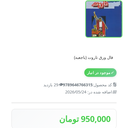
فال ورق تاروت (باجعبه)
✓
موجود در انبار
👁️
🔢
کد محصول:
9789646766315
29 بازدید
📅
اضافه شده در: 2026/05/24
950,000 تومان