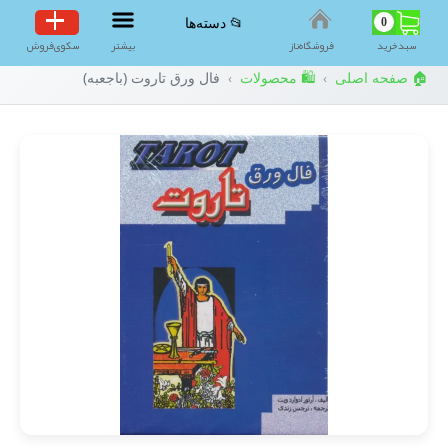
0
📂 دسته‌ها
سبد‌خرید
فروشگاه‌ناز
بیشتر
سکوی‌فروش
🏠 صفحه اصلی
🛍️ محصولات
فال ورق تاروت (باجعبه)
›
›