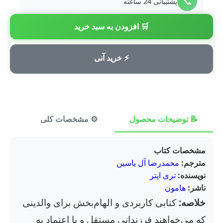
📞
پشتیبانی 24 ساعته
🛒 افزودن به سبد خرید
💳
پرداخت امن
⚡ خرید آنی
📝 توضیحات محصول
⚙️ مشخصات کلی
⭐ ن
مشخصات کتاب
مترجم:
محمدرضا آل یاسین
نویسنده:
تری اپتر
ناشر:
هامون
خلاصه:
کتابی کاربردی و الهام‌بخش برای والدینی
که می‌خواهند فرزندانی مستقل و با اعتماد به