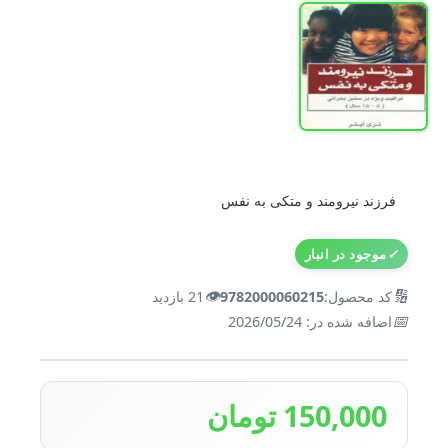
فرزند نیرومند و متکی به نفس
✓
موجود در انبار
👁️
🔢
کد محصول:
9782000060215
21 بازدید
📅
اضافه شده در: 2026/05/24
150,000 تومان