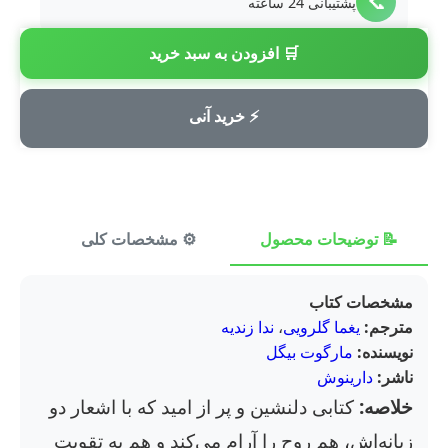
📞
پشتیبانی 24 ساعته
🛒 افزودن به سبد خرید
💳
پرداخت امن
⚡ خرید آنی
📝 توضیحات محصول
⚙️ مشخصات کلی
⭐ ن
مشخصات کتاب
مترجم:
یغما گلرویی
،
ندا زندیه
نویسنده:
مارگوت بیگل
ناشر:
دارینوش
خلاصه:
کتابی دلنشین و پر از امید که با اشعار دو
زبانه‌اش، هم روح را آرام می‌کند و هم به تقویت