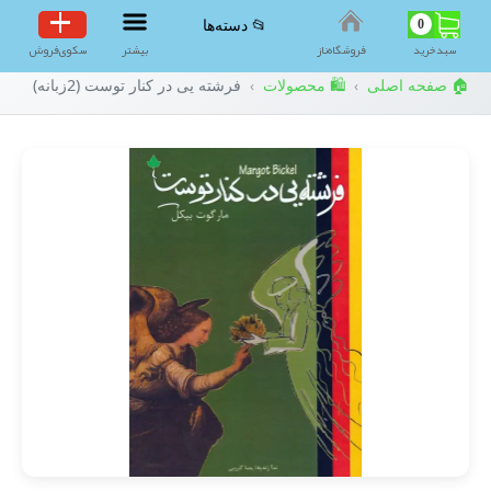
0
📂 دسته‌ها
سبد‌خرید
فروشگاه‌ناز
بیشتر
سکوی‌فروش
🏠 صفحه اصلی
🛍️ محصولات
فرشته یی در کنار توست (2زبانه)
›
›