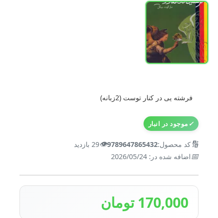
فرشته یی در کنار توست (2زبانه)
✓
موجود در انبار
👁️
🔢
کد محصول:
9789647865432
29 بازدید
📅
اضافه شده در: 2026/05/24
170,000 تومان