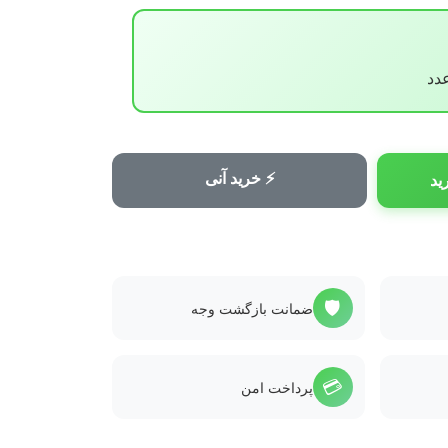
⚡ خرید آنی
ید
🛡️
ضمانت بازگشت وجه
💳
پرداخت امن