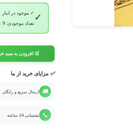
✓ موجود در انبار
✓
تعداد موجودی: 9 عدد
🛒 افزودن به سبد خر
✅
مزایای خرید از ما
🚚
ارسال سریع و رایگان
📞
پشتیبانی 24 ساعته