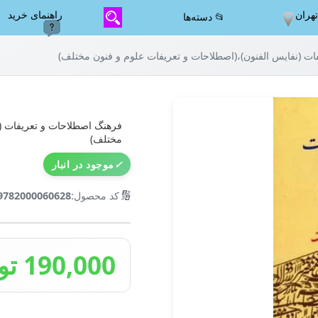
هران
راهنمای خرید
📂 دسته‌ها
ت (نفایس الفنون)،(اصطلاحات و تعریفات علوم و فنون مختلف)
فرهنگ اصطلاحات و تعریفات (ن
مختلف)
✓
موجود در انبار
🔢
کد محصول:
9782000060628
190,000 تومان