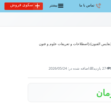
سکوی فروش
تماس با ما
بیشتر
فایس الفنون)،(اصطلاحات و تعریفات علوم و فنون
📅
👁️
27 بازدید
اضافه شده در: 2026/05/24