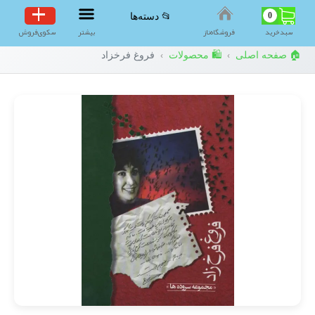
0
📂 دسته‌ها
سبد‌خرید
فروشگاه‌ناز
بیشتر
سکوی‌فروش
🏠 صفحه اصلی
🛍️ محصولات
فروغ فرخزاد
›
›