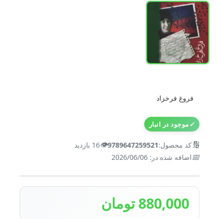
فروغ فرخزاد
✓
موجود در انبار
👁️
🔢
کد محصول:
9789647259521
16 بازدید
📅
اضافه شده در: 2026/06/06
880,000 تومان