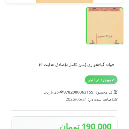
فوائد گیاهخواری (متن کامل)،(صادق هدایت 6)
✓
موجود در انبار
👁️
🔢
کد محصول:
9782000063155
25 بازدید
📅
اضافه شده در: 2026/05/21
190,000 تومان