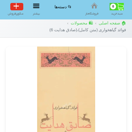
0
📂 دسته‌ها
سبد‌خرید
فروشگاه‌ناز
بیشتر
سکوی‌فروش
🏠 صفحه اصلی
🛍️ محصولات
›
›
فوائد گیاهخواری (متن کامل)،(صادق هدایت 6)