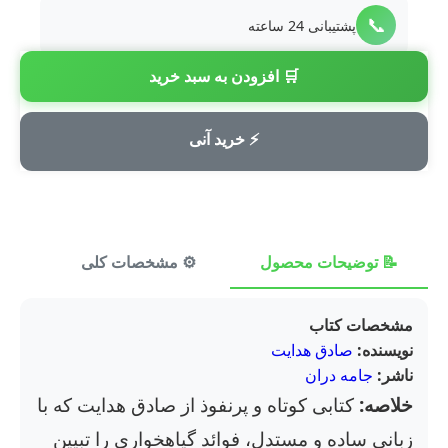
📞
پشتیبانی 24 ساعته
🛒 افزودن به سبد خرید
💳
پرداخت امن
⚡ خرید آنی
📝 توضیحات محصول
⚙️ مشخصات کلی
⭐ ن
مشخصات کتاب
نویسنده:
صادق هدایت
ناشر:
جامه دران
خلاصه:
کتابی کوتاه و پرنفوذ از صادق هدایت که با
زبانی ساده و مستدل، فوائد گیاهخواری را تبیین