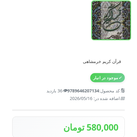
قرآن کریم خرمشاهی
✓
موجود در انبار
👁️
🔢
کد محصول:
9789646207134
36 بازدید
📅
اضافه شده در: 2026/05/16
580,000 تومان