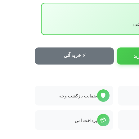
⚡ خرید آنی
ید
🛡️
ضمانت بازگشت وجه
💳
پرداخت امن