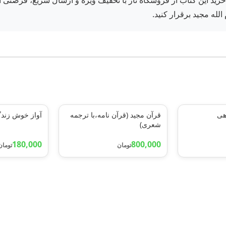
ید این کتاب از فروشگاه ناز با تخفیف ویژه و ارسال سریع، فرصتی است
الله مجید برقرار کنید.
هی
قرآن مجید (قرآن نامه،با ترجمه
آواز خوش زند
شعری)
180,000
800,000
تومان
تومان