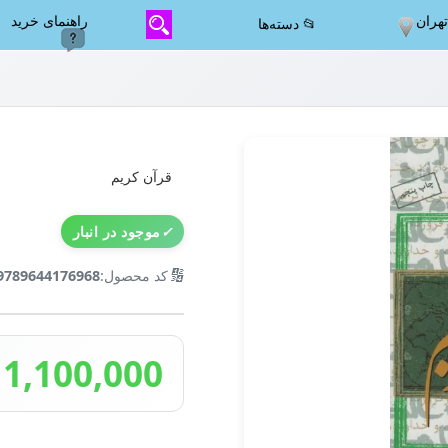
هران
راهنمای خرید
📂 دسته‌ها
قرآن کریم
✓
موجود در انبار
🔢
کد محصول:
9789644176968
1,100,000 تومان