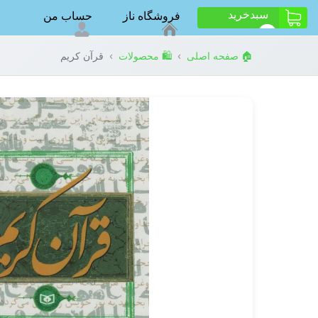
سبد‌خرید
فروشگاه ناز
حساب من
ت
0
›
›
🏠 صفحه اصلی
🛍️ محصولات
قرآن کریم