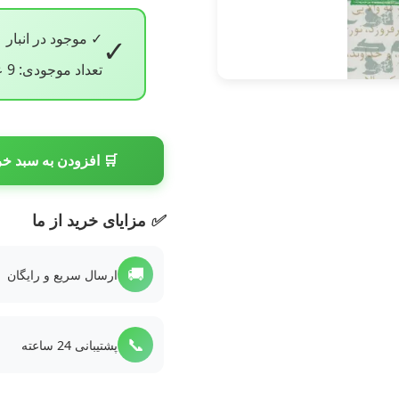
✓ موجود در انبار
✓
تعداد موجودی: 9 عدد
🛒 افزودن به سبد خر
✅
مزایای خرید از ما
🚚
ارسال سریع و رایگان
📞
پشتیبانی 24 ساعته