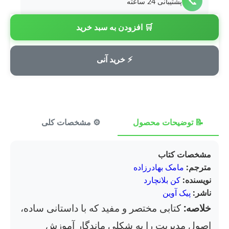
📞
پشتیبانی 24 ساعته
🛒 افزودن به سبد خرید
💳
پرداخت امن
⚡ خرید آنی
📝 توضیحات محصول
⚙️ مشخصات کلی
⭐ ن
مشخصات کتاب
مترجم:
مامک بهادرزاده
نویسنده:
کن بلانچارد
ناشر:
پیک آوین
خلاصه:
کتابی مختصر و مفید که با داستانی ساده،
اصول مدیریت را به شکلی ماندگار آموزش