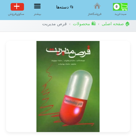
0
📂 دسته‌ها
سبد‌خرید
فروشگاه‌ناز
بیشتر
سکوی‌فروش
🏠 صفحه اصلی
🛍️ محصولات
قرص مدیریت
›
›