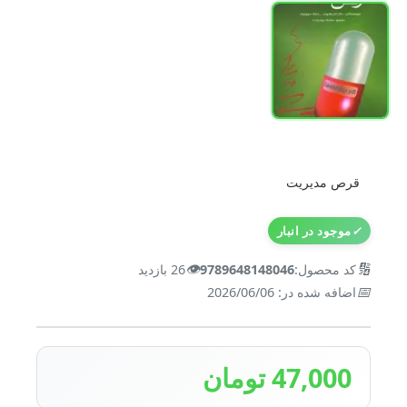
قرص مدیریت
✓
موجود در انبار
👁️
🔢
کد محصول:
9789648148046
26 بازدید
📅
اضافه شده در: 2026/06/06
47,000 تومان