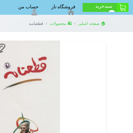
سبد‌خرید
فروشگاه ناز
حساب من
ت
0
›
›
🏠 صفحه اصلی
🛍️ محصولات
قطعنامه