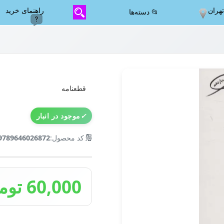
هران
راهنمای خرید
📂 دسته‌ها
قطعنامه
✓
موجود در انبار
🔢
کد محصول:
9789646026872
60,000 تومان