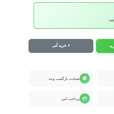
⚡ خرید آنی
ید
🛡️
ضمانت بازگشت وجه
💳
پرداخت امن