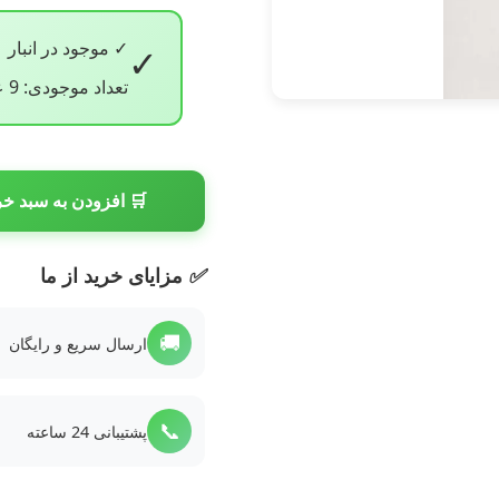
✓ موجود در انبار
✓
تعداد موجودی: 9 عدد
🛒 افزودن به سبد خر
✅
مزایای خرید از ما
🚚
ارسال سریع و رایگان
📞
پشتیبانی 24 ساعته