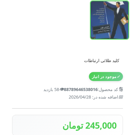
کلید طلائی ارتباطات
✓
موجود در انبار
👁️
🔢
کد محصول:
88789646538016
58 بازدید
📅
اضافه شده در: 2026/04/28
245,000 تومان