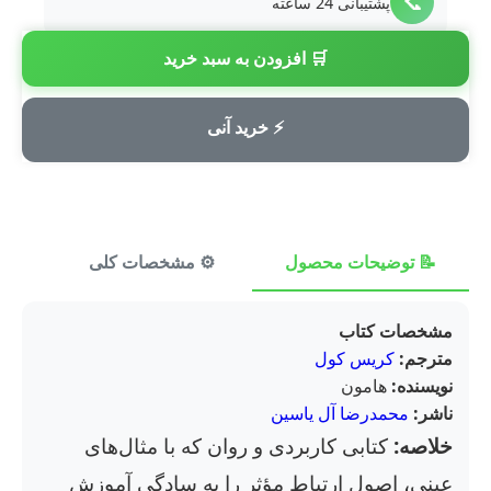
📞
پشتیبانی 24 ساعته
🛒 افزودن به سبد خرید
💳
پرداخت امن
⚡ خرید آنی
📝 توضیحات محصول
⚙️ مشخصات کلی
⭐ ن
مشخصات کتاب
مترجم:
کریس کول
نویسنده:
هامون
ناشر:
محمدرضا آل یاسین
خلاصه:
کتابی کاربردی و روان که با مثال‌های
عینی، اصول ارتباط مؤثر را به سادگی آموزش