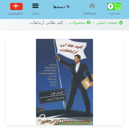
0
📂 دسته‌ها
سبد‌خرید
فروشگاه‌ناز
بیشتر
سکوی‌فروش
🏠 صفحه اصلی
🛍️ محصولات
کلید طلائی ارتباطات
›
›