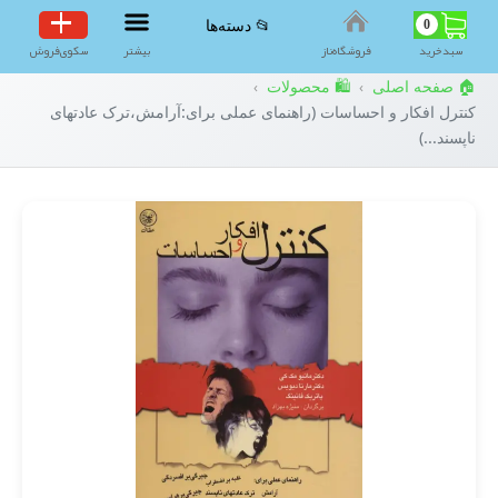
0
📂 دسته‌ها
سبد‌خرید
فروشگاه‌ناز
بیشتر
سکوی‌فروش
🏠 صفحه اصلی
🛍️ محصولات
›
›
کنترل افکار و احساسات (راهنمای عملی برای:آرامش،ترک عادتهای
ناپسند...)