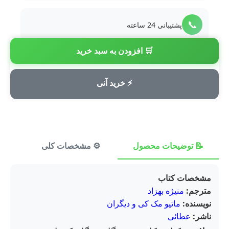
📞
پشتیبانی 24 ساعته
🛒 افزودن به سبد خرید
💳
پرداخت امن
⚡ خرید آنی
📝 توضیحات محصول
⚙️ مشخصات کلی
⭐ ن
مشخصات کتاب
مترجم:
منیژه بهزاد
نویسنده:
ماتیو مک کی و دیگران
ناشر:
عطائی