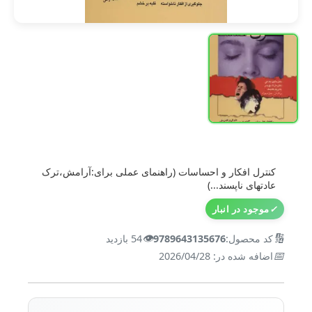
کنترل افکار و احساسات (راهنمای عملی برای:آرامش،ترک
عادتهای ناپسند...)
✓
موجود در انبار
👁️
🔢
کد محصول:
9789643135676
54 بازدید
📅
اضافه شده در: 2026/04/28