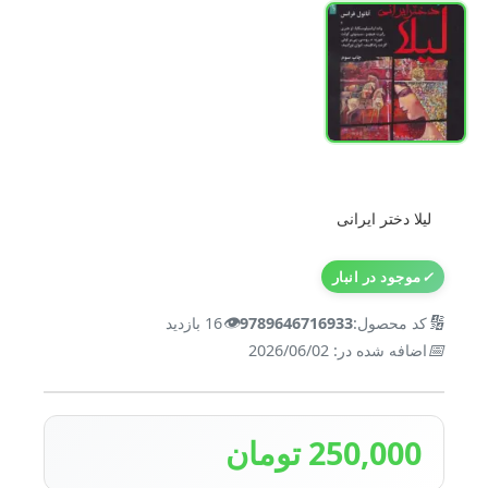
لیلا دختر ایرانی
✓
موجود در انبار
👁️
🔢
کد محصول:
9789646716933
16 بازدید
📅
اضافه شده در: 2026/06/02
250,000 تومان