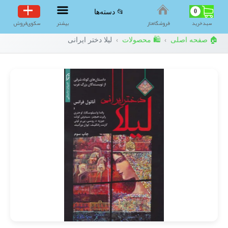
0
📂 دسته‌ها
سبد‌خرید
فروشگاه‌ناز
بیشتر
سکوی‌فروش
🏠 صفحه اصلی
🛍️ محصولات
لیلا دختر ایرانی
›
›