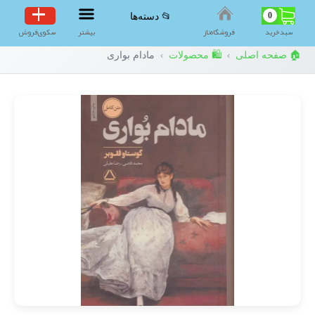
0
📂 دسته‌ها
سبد‌خرید
فروشگاه‌ناز
بیشتر
سکوی‌فروش
🏠 صفحه اصلی
🛍️ محصولات
مادام بواری
›
›