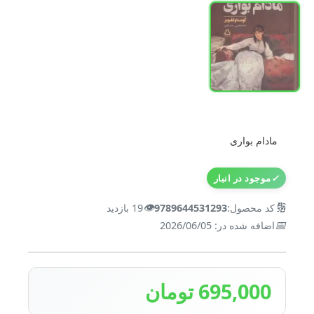
مادام بواری
✓
موجود در انبار
👁️
🔢
کد محصول:
9789644531293
19 بازدید
📅
اضافه شده در: 2026/06/05
695,000 تومان