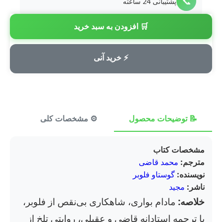
📞
پشتیبانی 24 ساعته
🛒 افزودن به سبد خرید
💳
پرداخت امن
⚡ خرید آنی
📝 توضیحات محصول
⚙️ مشخصات کلی
⭐ ن
مشخصات کتاب
مترجم:
محمد قاضی
نویسنده:
گوستاو فلوبر
ناشر:
مجید
خلاصه:
مادام بواری، شاهکاری بی‌نقص از فلوبر،
با ترجمه استادانه قاضی و عقیلی، روایتی تلخ از