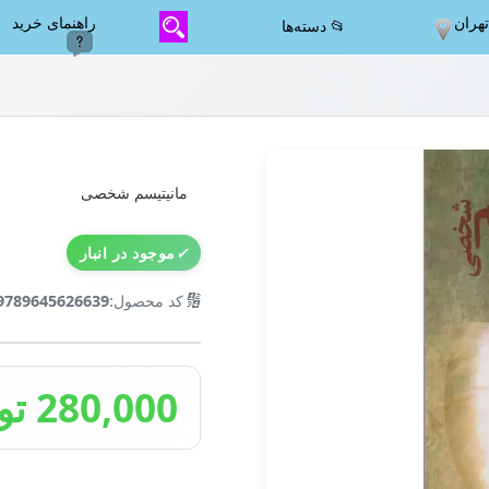
هران
راهنمای خرید
📂 دسته‌ها
مانیتیسم شخصی
✓
موجود در انبار
🔢
کد محصول:
9789645626639
280,000 تومان