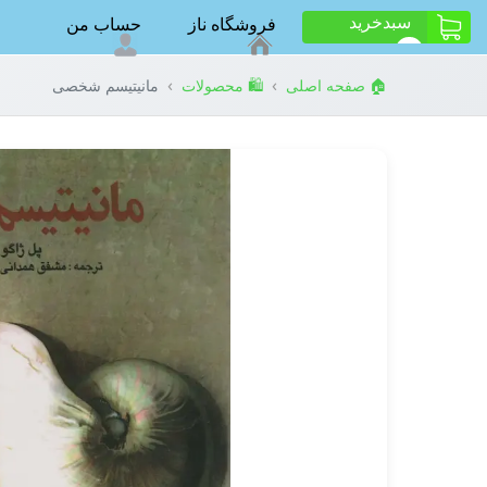
سبد‌خرید
فروشگاه ناز
حساب من
ت
0
›
›
🏠 صفحه اصلی
🛍️ محصولات
مانیتیسم شخصی