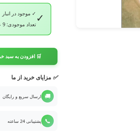
✓ موجود در انبار
✓
تعداد موجودی: 9 عدد
🛒 افزودن به سبد خر
✅
مزایای خرید از ما
🚚
ارسال سریع و رایگان
📞
پشتیبانی 24 ساعته