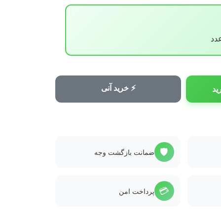
⚡ خرید آنی
ید
🛡️
ضمانت بازگشت وجه
💳
پرداخت امن