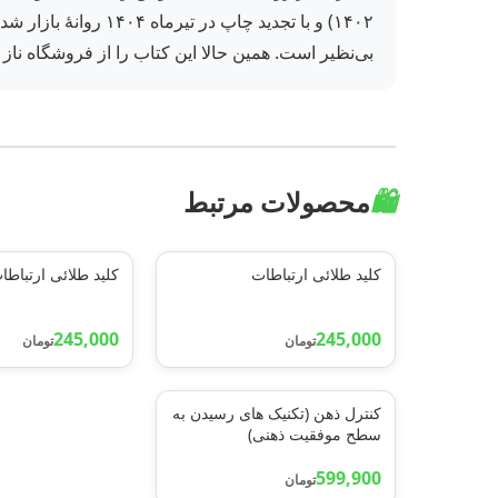
۱۴۰۲) و با تجدید چ
بی‌نظیر است. همین حالا این کتاب را از فروشگاه ناز
🛍️
محصولات مرتبط
کلید طلائی ارتباطات
کلید طلائی ارتباطا
245,000
245,000
تومان
تومان
کنترل ذهن (تکنیک های رسیدن به
سطح موفقیت ذهنی)
599,900
تومان