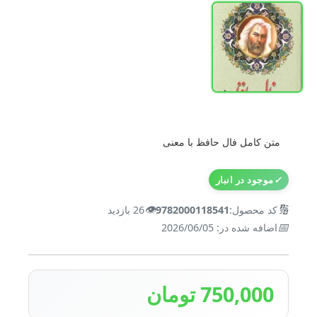
متن کامل فال حافظ با معنی
✓
موجود در انبار
👁️
🔢
کد محصول:
9782000118541
26 بازدید
📅
اضافه شده در: 2026/06/05
750,000 تومان