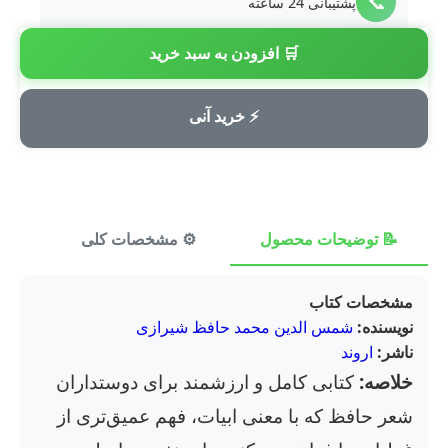
📞
پشتیبانی 24 ساعته
🛒 افزودن به سبد خرید
💳
پرداخت امن
⚡ خرید آنی
📝 توضیحات محصول
⚙️ مشخصات کلی
⭐ ن
مشخصات کتاب
نویسنده:
شمس الدین محمد حافظ شیرازی
ناشر:
اروند
خلاصه:
کتابی کامل و ارزشمند برای دوستداران
شعر حافظ که با معنی ابیات، فهم عمیق‌تری از