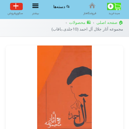
0
📂 دسته‌ها
سبد‌خرید
فروشگاه‌ناز
بیشتر
سکوی‌فروش
🏠 صفحه اصلی
🛍️ محصولات
›
›
مجموعه آثار جلال آل احمد (10جلدی،باقاب)