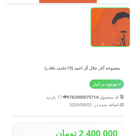
مجموعه آثار جلال آل احمد (10جلدی،باقاب)
✓
موجود در انبار
👁️
🔢
کد محصول:
9782000075714
17 بازدید
📅
اضافه شده در: 2026/06/02
2,400,000 تومان