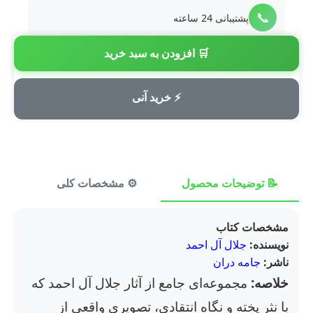
📞
پشتیبانی 24 ساعته
🛒 افزودن به سبد خرید
💳
پرداخت امن
⚡ خرید آنی
📝 توضیحات محصول
⚙️ مشخصات کلی
⭐ ن
مشخصات کتاب
نویسنده:
جلال آل احمد
ناشر:
جامه دران
خلاصه:
مجموعه‌ای جامع از آثار جلال آل احمد که
با نثر پخته و نگاه انتقادی، تصویری واقعی از