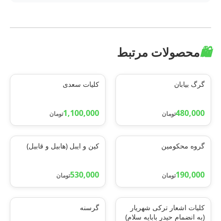
🛍️
محصولات مرتبط
گرگ بیابان
کلیات سعدی
1,100,000
480,000
تومان
تومان
گروه محکومین
کین و ایبل (هابیل و قابیل)
530,000
190,000
تومان
تومان
کلیات اشعار ترکی شهریار
گرسنه
(به انضمام حیدر بابایه سلام)