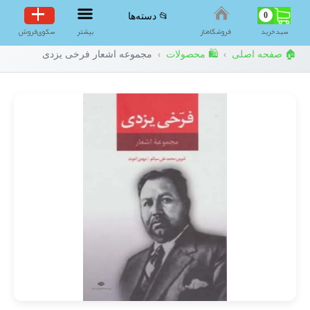
0
📂 دسته‌ها
سبد‌خرید
فروشگاه‌ناز
بیشتر
سکوی‌فروش
🏠 صفحه اصلی
🛍️ محصولات
مجموعه اشعار فرخی یزدی
›
›