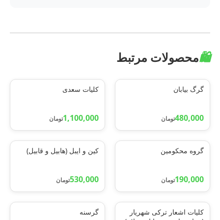
🛍️
محصولات مرتبط
گرگ بیابان
کلیات سعدی
1,100,000
480,000
تومان
تومان
گروه محکومین
کین و ایبل (هابیل و قابیل)
530,000
190,000
تومان
تومان
کلیات اشعار ترکی شهریار
گرسنه