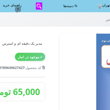
هران
راهنمای خرید
📂 دسته‌ها
رس
مدیر یک دقیقه ای و استرس
✓
موجود در انبار
🔢
کد محصول:
9789649627427
65,000 تومان