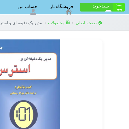
سبد‌خرید
فروشگاه ناز
حساب من
ت
0
›
›
🏠 صفحه اصلی
🛍️ محصولات
مدیر یک دقیقه ای و است