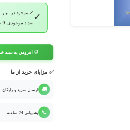
✓ موجود در انبار
✓
تعداد موجودی: 9 عدد
🛒 افزودن به سبد خر
✅
مزایای خرید از ما
🚚
ارسال سریع و رایگان
📞
پشتیبانی 24 ساعته