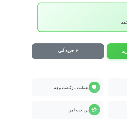
⚡ خرید آنی
ید
🛡️
ضمانت بازگشت وجه
💳
پرداخت امن