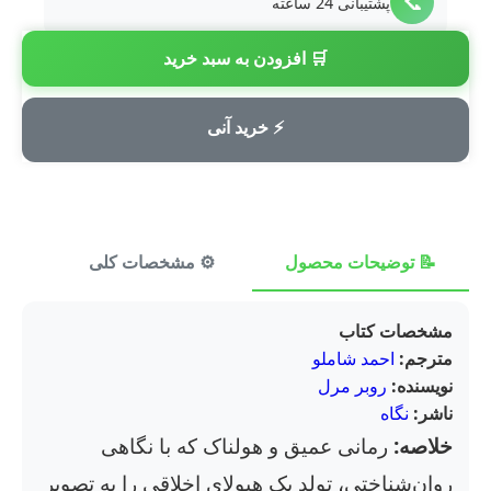
📞
پشتیبانی 24 ساعته
🛒 افزودن به سبد خرید
💳
پرداخت امن
⚡ خرید آنی
📝 توضیحات محصول
⚙️ مشخصات کلی
⭐ ن
مشخصات کتاب
مترجم:
احمد شاملو
نویسنده:
روبر مرل
ناشر:
نگاه
خلاصه:
رمانی عمیق و هولناک که با نگاهی
روان‌شناختی، تولد یک هیولای اخلاقی را به تصویر