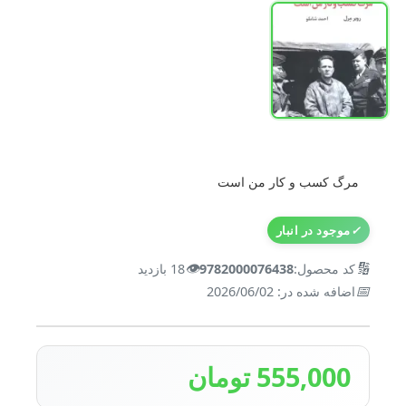
مرگ کسب و کار من است
✓
موجود در انبار
👁️
🔢
کد محصول:
9782000076438
18 بازدید
📅
اضافه شده در: 2026/06/02
555,000 تومان