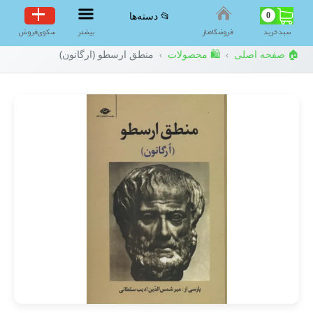
0
📂 دسته‌ها
سبد‌خرید
فروشگاه‌ناز
بیشتر
سکوی‌فروش
🏠 صفحه اصلی
🛍️ محصولات
منطق ارسطو (ارگانون)
›
›