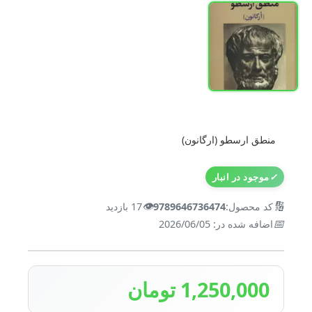
منطق ارسطو (ارگانون)
✓
موجود در انبار
👁️
🔢
کد محصول:
9789646736474
17 بازدید
📅
اضافه شده در: 2026/06/05
1,250,000 تومان