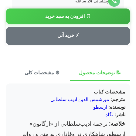
📞
پشتیبانی 24 ساعته
🛒 افزودن به سبد خرید
💳
پرداخت امن
⚡ خرید آنی
📝 توضیحات محصول
⚙️ مشخصات کلی
⭐ ن
مشخصات کتاب
مترجم:
میرشمس الدین ادیب سلطانی
نویسنده:
ارسطو
ناشر:
نگاه
خلاصه:
ترجمهٔ ادیب‌سلطانی از «ارگانون»
ارسطو، شاهکاری در وفاداری به متن و روانی