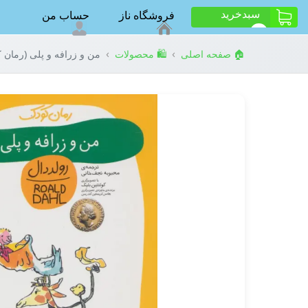
سبد‌خرید
فروشگاه ناز
حساب من
ت
0
›
›
🏠 صفحه اصلی
🛍️ محصولات
من و زرافه و پلی (رمان کو