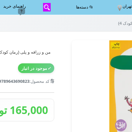
هران
راهنمای خرید
📂 دسته‌ها
دک 4)
من و زرافه و پلی (رمان کودک 4
✓
موجود در انبار
🔢
کد محصول:
9789643690823
165,000 تومان