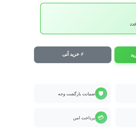
⚡ خرید آنی
ید
🛡️
ضمانت بازگشت وجه
💳
پرداخت امن