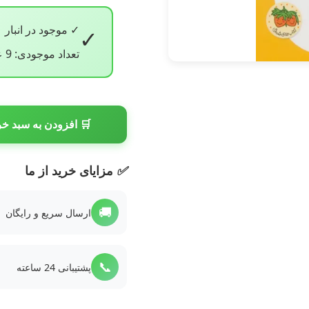
✓ موجود در انبار
✓
تعداد موجودی: 9 عدد
🛒 افزودن به سبد خر
✅
مزایای خرید از ما
🚚
ارسال سریع و رایگان
📞
پشتیبانی 24 ساعته