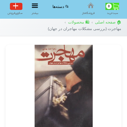
0
📂 دسته‌ها
سبد‌خرید
فروشگاه‌ناز
بیشتر
سکوی‌فروش
🏠 صفحه اصلی
🛍️ محصولات
›
›
مهاجرت (بررسی مشکلات مهاجران در جهان)