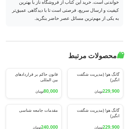
خواندنی است. خرید این کتاب از فروشگاه ناز با بهترین
کیفیت و ارسال سریع، فرصتی است تا با دیدگاهی عمیق‌تر
به یکی از مهم‌ترین مسائل عصر حاضر بنگرید.
🛍️
محصولات مرتبط
گانگ هو! (مدیریت شگفت
قانون حاکم بر قراردادهای
انگیز)
بین المللی
80,000
229,900
تومان
تومان
گانگ هو! (مدیریت شگفت
مقدمات جامعه شناسی
انگیز)
240,000
229,900
تومان
تومان