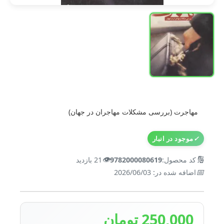
مهاجرت (بررسی مشکلات مهاجران در جهان)
✓
موجود در انبار
👁️
🔢
کد محصول:
9782000080619
21 بازدید
📅
اضافه شده در: 2026/06/03
250,000 تومان