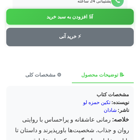
📞
پشتیبانی 24 ساعته
🛒 افزودن به سبد خرید
💳
پرداخت امن
⚡ خرید آنی
📝 توضیحات محصول
⚙️ مشخصات کلی
⭐ ن
مشخصات کتاب
نویسنده:
تکین حمزه لو
ناشر:
شادان
خلاصه:
رمانی عاشقانه و پراحساس با روایتی
روان و جذاب. شخصیت‌ها باورپذیرند و داستان تا