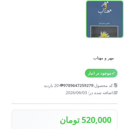
مهر و مهتاب
✓
موجود در انبار
👁️
🔢
کد محصول:
9789647259279
20 بازدید
📅
اضافه شده در: 2026/06/03
520,000 تومان