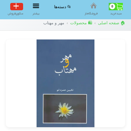
0
📂 دسته‌ها
سبد‌خرید
فروشگاه‌ناز
بیشتر
سکوی‌فروش
🏠 صفحه اصلی
🛍️ محصولات
مهر و مهتاب
›
›