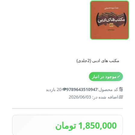
مکتب های ادبی (2جلدی)
✓
موجود در انبار
👁️
🔢
کد محصول:
9789643510947
20 بازدید
📅
اضافه شده در: 2026/06/03
1,850,000 تومان