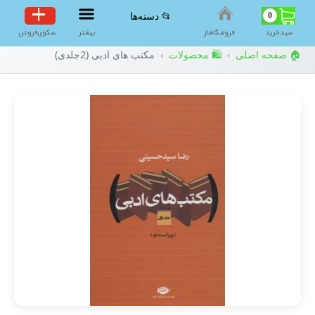
0
📂 دسته‌ها
سبد‌خرید
فروشگاه‌ناز
بیشتر
سکوی‌فروش
🏠 صفحه اصلی
🛍️ محصولات
مکتب های ادبی (2جلدی)
›
›