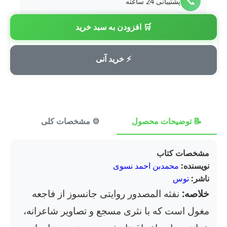
📞
پشتیبانی 24 ساعته
🛒 افزودن به سبد خرید
💳
پرداخت امن
⚡ خرید آنی
📝 توضیحات محصول
⚙️ مشخصات کلی
⭐ ن
مشخصات کتاب
نویسنده:
محمدبن احمد نسوی
ناشر:
توس
خلاصه:
نفثه المصدور روایتی جانسوز از فاجعه
مغول است که با نثری مسجع و تصاویر شاعرانه،