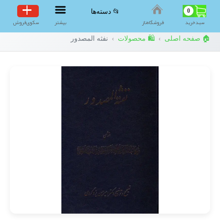
0
📂 دسته‌ها
سبد‌خرید
فروشگاه‌ناز
بیشتر
سکوی‌فروش
🏠 صفحه اصلی
🛍️ محصولات
نفثه المصدور
›
›