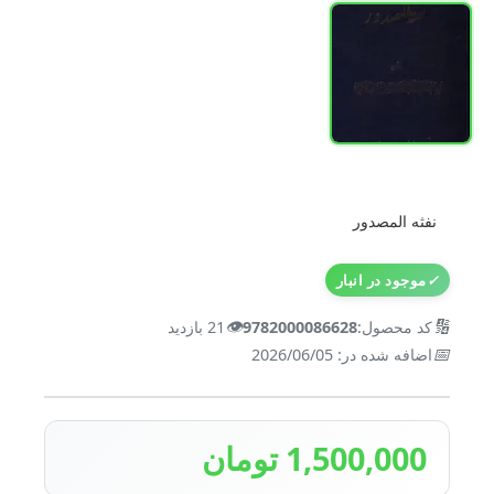
نفثه المصدور
✓
موجود در انبار
👁️
🔢
کد محصول:
9782000086628
21 بازدید
📅
اضافه شده در: 2026/06/05
1,500,000 تومان