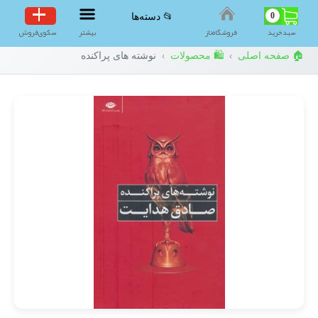
0
📂 دسته‌ها
سبد‌خرید
فروشگاه‌ناز
بیشتر
سکوی‌فروش
🏠 صفحه اصلی
🛍️ محصولات
نوشته های پراکنده
›
›