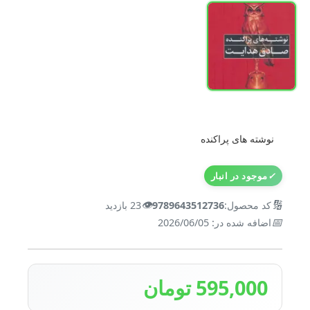
نوشته های پراکنده
✓
موجود در انبار
👁️
🔢
کد محصول:
9789643512736
23 بازدید
📅
اضافه شده در: 2026/06/05
595,000 تومان