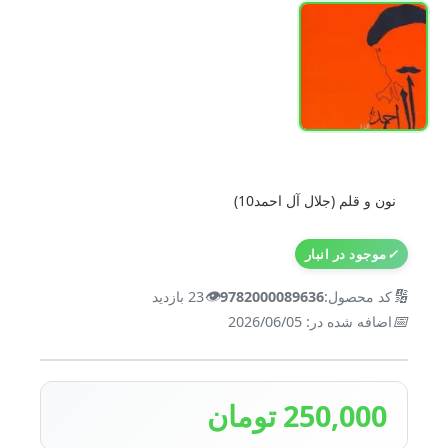
نون و قلم (جلال آل احمد10)
✓
موجود در انبار
👁️
🔢
کد محصول:
9782000089636
23 بازدید
📅
اضافه شده در: 2026/06/05
250,000 تومان