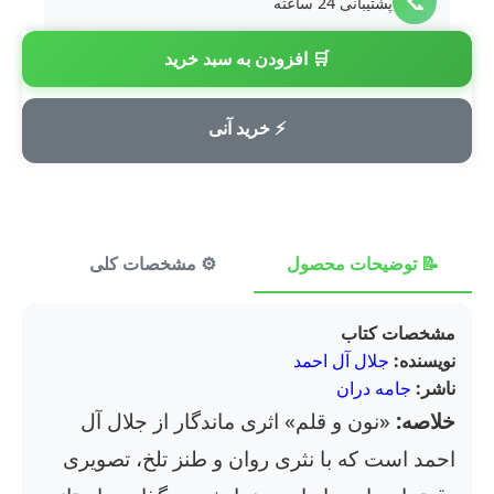
📞
پشتیبانی 24 ساعته
🛒 افزودن به سبد خرید
💳
پرداخت امن
⚡ خرید آنی
📝 توضیحات محصول
⚙️ مشخصات کلی
⭐ ن
مشخصات کتاب
نویسنده:
جلال آل احمد
ناشر:
جامه دران
خلاصه:
«نون و قلم» اثری ماندگار از جلال آل
احمد است که با نثری روان و طنز تلخ، تصویری