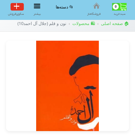
0
📂 دسته‌ها
سبد‌خرید
فروشگاه‌ناز
بیشتر
سکوی‌فروش
🏠 صفحه اصلی
🛍️ محصولات
نون و قلم (جلال آل احمد10)
›
›