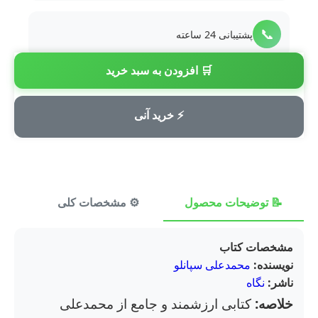
📞
پشتیبانی 24 ساعته
🛒 افزودن به سبد خرید
💳
پرداخت امن
⚡ خرید آنی
📝 توضیحات محصول
⚙️ مشخصات کلی
⭐ ن
مشخصات کتاب
نویسنده:
محمدعلی سپانلو
ناشر:
نگاه
خلاصه:
کتابی ارزشمند و جامع از محمدعلی