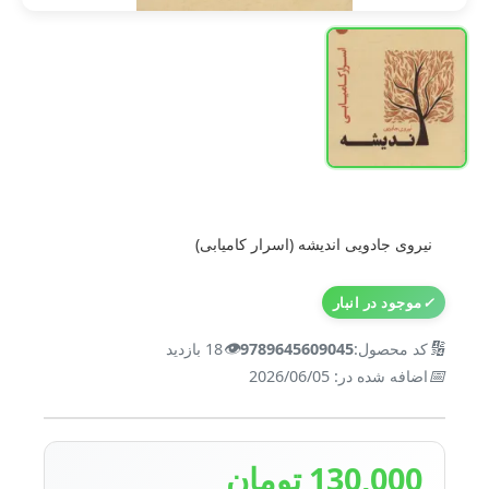
نیروی جادویی اندیشه (اسرار کامیابی)
✓
موجود در انبار
👁️
🔢
کد محصول:
9789645609045
18 بازدید
📅
اضافه شده در: 2026/06/05
130,000 تومان