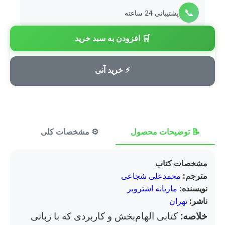
📞
پشتیبانی 24 ساعته
🛒 افزودن به سبد خرید
💳
پرداخت امن
⚡ خرید آنی
📝 توضیحات محصول
⚙️ مشخصات کلی
⭐ ن
مشخصات کتاب
مترجم:
محمدعلی شجاعی
نویسنده:
ماریانه اشترویر
ناشر:
تهران
خلاصه:
کتابی الهام‌بخش و کاربردی که با زبانی