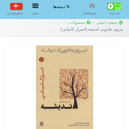
0
📂 دسته‌ها
سبد‌خرید
فروشگاه‌ناز
بیشتر
سکوی‌فروش
🏠 صفحه اصلی
🛍️ محصولات
›
›
نیروی جادویی اندیشه (اسرار کامیابی)