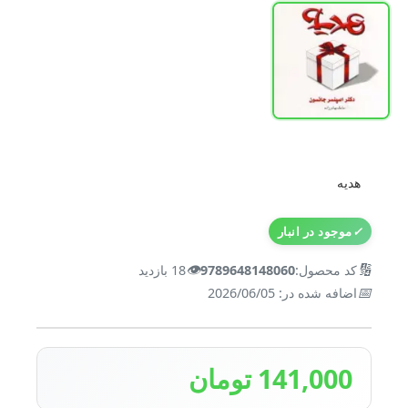
هدیه
✓
موجود در انبار
👁️
🔢
کد محصول:
9789648148060
18 بازدید
📅
اضافه شده در: 2026/06/05
141,000 تومان