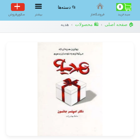
0
📂 دسته‌ها
سبد‌خرید
فروشگاه‌ناز
بیشتر
سکوی‌فروش
🏠 صفحه اصلی
🛍️ محصولات
هدیه
›
›