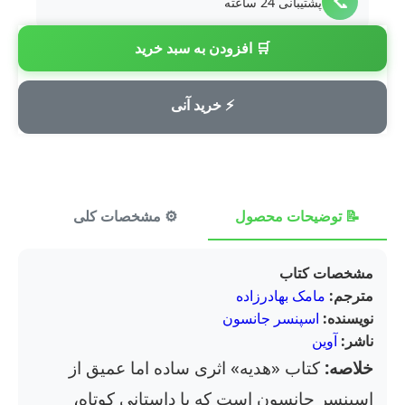
📞
پشتیبانی 24 ساعته
🛒 افزودن به سبد خرید
💳
پرداخت امن
⚡ خرید آنی
📝 توضیحات محصول
⚙️ مشخصات کلی
⭐ ن
مشخصات کتاب
مترجم:
مامک بهادرزاده
نویسنده:
اسپنسر جانسون
ناشر:
آوین
خلاصه:
کتاب «هدیه» اثری ساده اما عمیق از
اسپنسر جانسون است که با داستانی کوتاه،