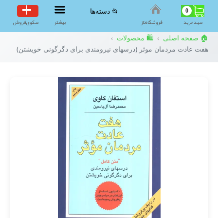
0
📂 دسته‌ها
سبد‌خرید
فروشگاه‌ناز
بیشتر
سکوی‌فروش
🏠 صفحه اصلی
🛍️ محصولات
›
›
هفت عادت مردمان موثر (درسهای نیرومندی برای دگرگونی خویشتن)