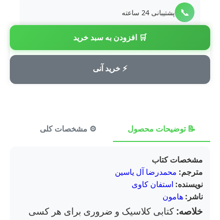
📞
پشتیبانی 24 ساعته
🛒 افزودن به سبد خرید
💳
پرداخت امن
⚡ خرید آنی
📝 توضیحات محصول
⚙️ مشخصات کلی
⭐ ن
مشخصات کتاب
مترجم:
محمدرضا آل یاسین
نویسنده:
استفان کاوی
ناشر:
هامون
خلاصه:
کتابی کلاسیک و ضروری برای هر کسی