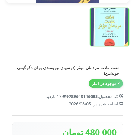
هفت عادت مردمان موثر (درسهای نیرومندی برای دگرگونی
خویشتن)
✓
موجود در انبار
👁️
🔢
کد محصول:
9789649146683
17 بازدید
📅
اضافه شده در: 2026/06/05
480,000 تومان