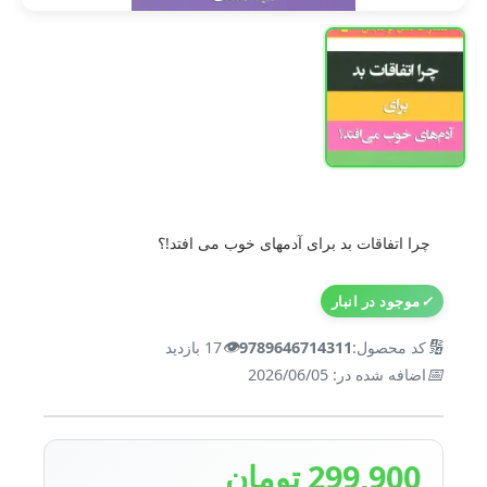
چرا اتفاقات بد برای آدمهای خوب می افتد!؟
✓
موجود در انبار
👁️
🔢
کد محصول:
9789646714311
17 بازدید
📅
اضافه شده در: 2026/06/05
299,900 تومان