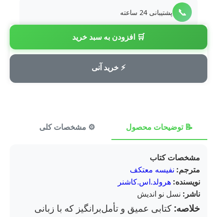
📞
پشتیبانی 24 ساعته
🛒 افزودن به سبد خرید
💳
پرداخت امن
⚡ خرید آنی
📝 توضیحات محصول
⚙️ مشخصات کلی
⭐ ن
مشخصات کتاب
مترجم:
نفیسه معتکف
نویسنده:
هرولد.اس.کاشنر
ناشر:
نسل نو اندیش
خلاصه:
کتابی عمیق و تأمل‌برانگیز که با زبانی