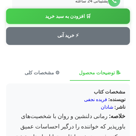
📞
پشتیبانی 24 ساعته
🛒 افزودن به سبد خرید
💳
پرداخت امن
⚡ خرید آنی
📝 توضیحات محصول
⚙️ مشخصات کلی
⭐ ن
مشخصات کتاب
نویسنده:
فریده نجفی
ناشر:
شادان
خلاصه:
رمانی دلنشین و روان با شخصیت‌های
باورپذیر که خواننده را درگیر احساسات عمیق