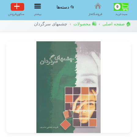
0
📂 دسته‌ها
سبد‌خرید
فروشگاه‌ناز
بیشتر
سکوی‌فروش
🏠 صفحه اصلی
🛍️ محصولات
چشمهای سرگردان
›
›