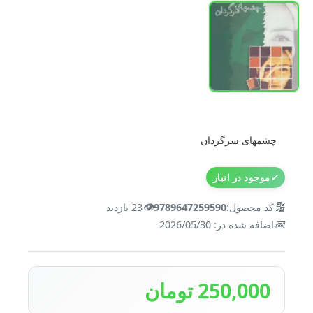
چشمهای سرگردان
✓
موجود در انبار
👁️
🔢
کد محصول:
9789647259590
23 بازدید
📅
اضافه شده در: 2026/05/30
250,000 تومان