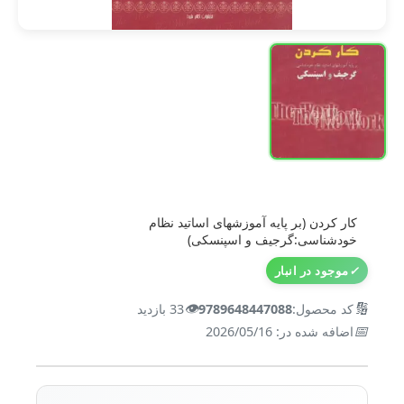
کار کردن (بر پایه آموزشهای اساتید نظام
خودشناسی:گرجیف و اسپنسکی)
✓
موجود در انبار
👁️
🔢
کد محصول:
9789648447088
33 بازدید
📅
اضافه شده در: 2026/05/16