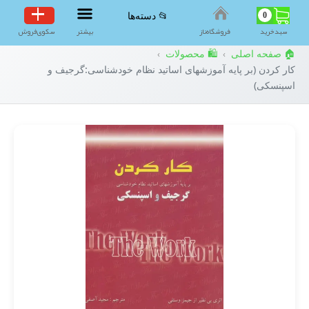
0
📂 دسته‌ها
سبد‌خرید
فروشگاه‌ناز
بیشتر
سکوی‌فروش
🏠 صفحه اصلی
🛍️ محصولات
›
›
کار کردن (بر پایه آموزشهای اساتید نظام خودشناسی:گرجیف و
اسپنسکی)