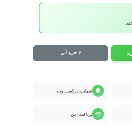
⚡ خرید آنی
ید
🛡️
ضمانت بازگشت وجه
💳
پرداخت امن