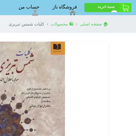
سبد‌خرید
فروشگاه ناز
حساب من
ت
0
›
›
🏠 صفحه اصلی
🛍️ محصولات
کلیات شمس تبریزی