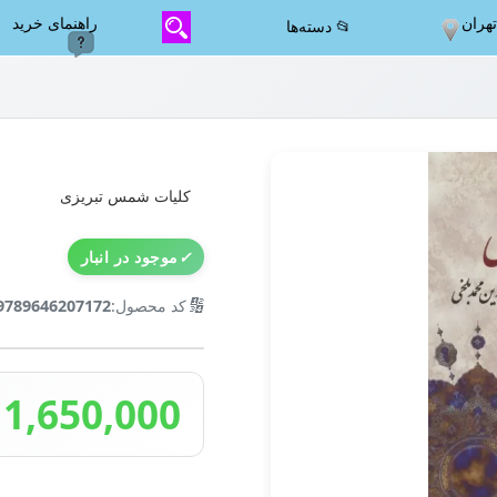
هران
راهنمای خرید
📂 دسته‌ها
کلیات شمس تبریزی
✓
موجود در انبار
🔢
کد محصول:
9789646207172
1,650,000 تومان