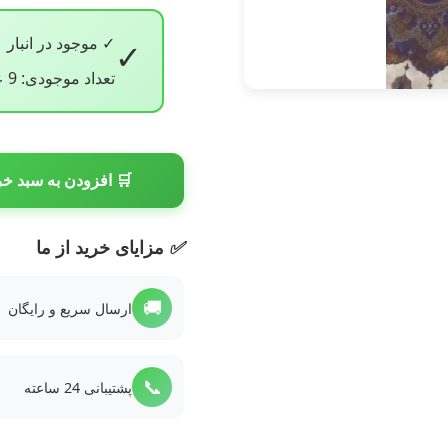
✓ موجود در انبار
✓
تعداد موجودی: 9 عدد
🛒 افزودن به سبد خر
✅
مزایای خرید از ما
🚚
ارسال سریع و رایگان
📞
پشتیبانی 24 ساعته