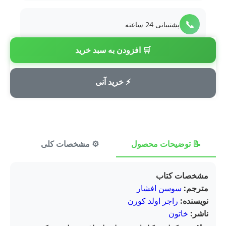
📞
پشتیبانی 24 ساعته
🛒 افزودن به سبد خرید
💳
پرداخت امن
⚡ خرید آنی
📝 توضیحات محصول
⚙️ مشخصات کلی
⭐ ن
مشخصات کتاب
مترجم:
سوسن افشار
نویسنده:
راجر اولد کورن
ناشر:
خاتون